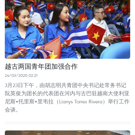
越古两国青年团加强合作
24/03/2020 02:21
3月23日下午，由胡志明共青团中央书记处常务书记
阮英俊为团长的代表团在河内与古巴驻越南大使利亚
尼斯•托里斯•里韦拉（Lianys Torres Rivera）举行工作
会谈。