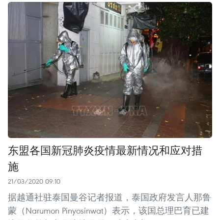
东盟各国新冠肺炎疫情最新情况和应对措
施
21/03/2020 09:10
据越通社驻泰国曼谷记者报道，泰国政府发言人那鲁
蒙（Narumon Pinyosinwat）表示，该国总理巴育已建