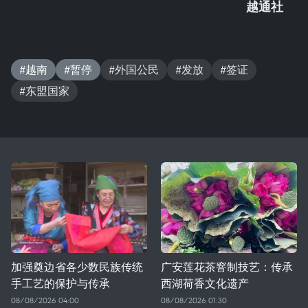
越通社
#越南
#暂停
#外国公民
#发放
#签证
#东盟国家
加强奠边省各少数民族传统
广安莲花茶窨制技艺：传承
手工艺的保护与传承
西湖荷香文化遗产
08/08/2026 04:00
08/08/2026 01:30