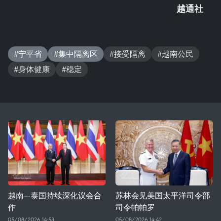
越通社
#宁平省
#集中隔离区
#接受隔离
#越南公民
#身体健康
#稳定
越南—泰国持续深化议会合
苏林会见美国太平洋司令部
作
司令帕帕罗
05/08/2026 14:53
05/08/2026 14:42