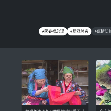
#阮春福总理
#新冠肺炎
#疫情防