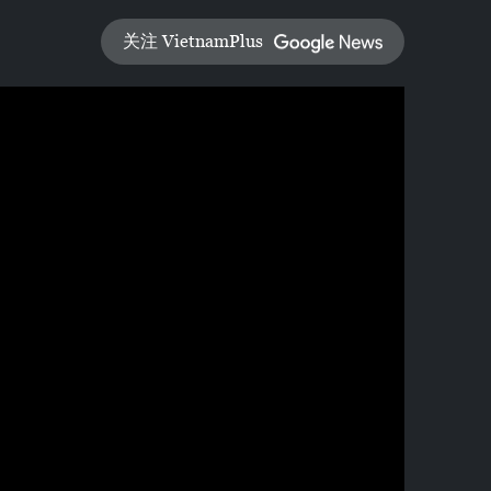
关注 VietnamPlus