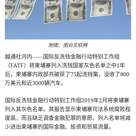
附图。图自互联网
越通社河内
——国际反洗钱金融行动特别工作组
FATF
1
（
）将柬埔寨列入洗钱国家灰色名单之中
年
75
800
后，柬埔寨内政部共破获了
起洗钱案，没收了
3000
万美元和近
辆汽车。
2019
2
国际反洗钱金融行动特别工作组
年
月将柬埔寨
列入其灰色名单。其报告显示柬埔寨司法系统腐败程
度高，而且缺乏调查金融犯罪的意愿。列入名单将减
少进出柬埔寨的国际金融、投资和贸易流量。