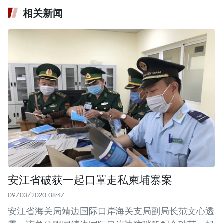
相关新闻
安江省破获一起口罩走私柬埔寨案
09/03/2020 08:47
安江省海关局靖边国际口岸海关支局副局长范文心透