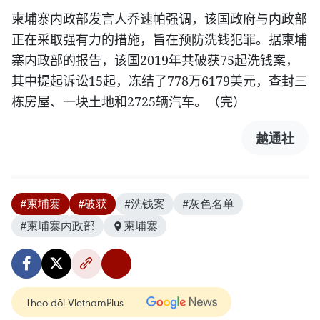
柬埔寨内政部发言人乔速帕强调，该国政府与内政部
正在采取强有力的措施，旨在预防洗钱犯罪。据柬埔
2019
75
寨内政部的报告，该国
年共破获
起洗钱案，
15
778
6179
其中提起诉讼
起，冻结了
万
美元，查封三
2725
栋房屋、一块土地和
辆汽车。（完）
越通社
#柬埔寨
#破获
#洗钱案
#灰色名单
#柬埔寨内政部
柬埔寨
Theo dõi VietnamPlus