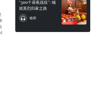
“500个昼夜战役”: 铺
就英烈归家之路
对
收听
柬
金
M