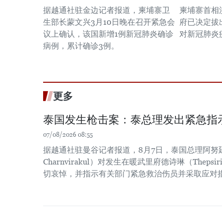
据越通社驻金边记者报道，柬埔寨卫
柬埔寨首相
生部长蒙文兴3月10日晚在召开紧急会
府已决定拔
议上确认，该国新增1例新冠肺炎确诊
对新冠肺炎
病例，累计确诊3例。
更多
泰国发生枪击案：泰总理发出紧急指
07/08/2026 08:55
据越通社驻曼谷记者报道，8月7日，泰国总理阿努廷·
Charnvirakul）对发生在暖武里府德诗琳（Thep
切哀悼，并指示有关部门紧急救治伤员并采取应对