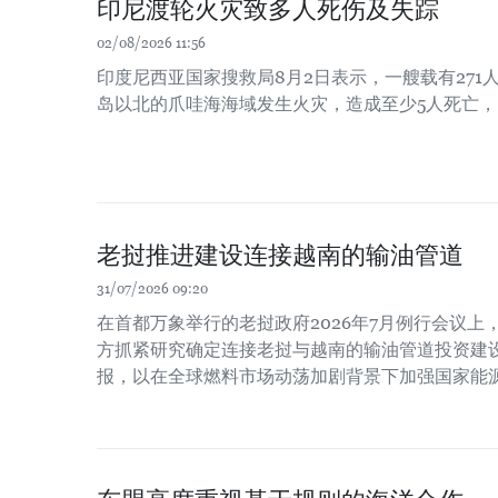
印尼渡轮火灾致多人死伤及失踪
02/08/2026 11:56
印度尼西亚国家搜救局8月2日表示，一艘载有271
岛以北的爪哇海海域发生火灾，造成至少5人死亡，
老挝推进建设连接越南的输油管道
31/07/2026 09:20
在首都万象举行的老挝政府2026年7月例行会议
方抓紧研究确定连接老挝与越南的输油管道投资建
报，以在全球燃料市场动荡加剧背景下加强国家能