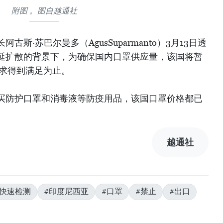
附图 。图自越通社
斯·苏巴尔曼多（AgusSuparmanto）3月13日透
延扩散的背景下，为确保国内口罩供应量，该国将暂
需求得到满足为止。
买防护口罩和消毒液等防疫用品，该国口罩价格都已
越通社
#快速检测
#印度尼西亚
#口罩
#禁止
#出口