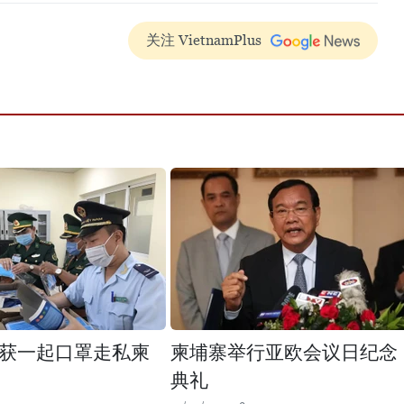
关注 VietnamPlus
获一起口罩走私柬
柬埔寨举行亚欧会议日纪念
典礼