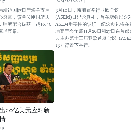
:47
10/03/2020 08:24
局靖边国际口岸海关支局
3月10日，柬埔寨举行亚欧会议
心透露，该单位刚同靖边
(ASEM)日纪念典礼，旨在增强民众
哨所配合破获一起16.46
ASEM重要性的认识。纪念典礼将在
柬埔寨案。
埔寨于今年底11月16日和17日在首都
边主办第十三届亚欧首脑会议（ASE
13）背景下举行。
出20亿美元应对新
情
:29