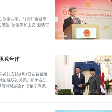
在数据共享、能源和金融等
警告“数据保护主义”趋势可
领域合作
·苏比安托8月3日在首都雅
就加强双边关系、扩大在防
术等领域的合作交换了意见。