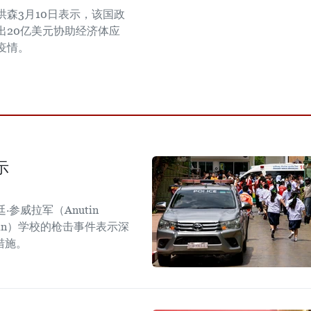
洪森3月10日表示，该国政
出20亿美元协助经济体应
疫情。
示
参威拉军（Anutin
sirin）学校的枪击事件表示深
措施。