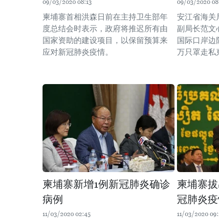
09/03/2020 08:13
09/03/2020 08
柬埔寨首相洪森日前在主持卫生部年
安江省海关
度总结会时表示，政府将推迟所有由
副局长范文
国家资助的建设项目，以保留预算来
国际口岸边防
应对新冠肺炎疫情。
万只罩走私
柬埔寨新增1例新冠肺炎确诊
柬埔寨拔
病例
冠肺炎疫
11/03/2020 02:45
11/03/2020 09