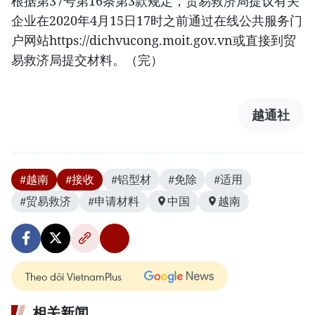
根据第37号第16条第3款规定，贸易救济局提议有关
企业在2020年4月15日17时之前通过在线公共服务门
户网站https://dichvucong.moit.gov.vn或直接到贸
易救济局提交材料。（完）
越通社
#越南
#接收
#铝型材
#免除
#适用
#贸易救济
#申请材料
中国
越南
Theo dõi VietnamPlus
相关新闻