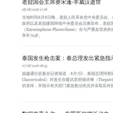
老挝国会主席赛宋蓬·丰威汉逝世
08/08/2026 17:28
当地时间8月8日晚，老挝人民革命党中央委员会、
政府以及老挝建国阵线中央委员会沉痛宣布，老挝国
（Xaysomphone Phomvihane）在与严重血
享年70岁。
泰国发生枪击案：泰总理发出紧急指
07/08/2026 08:55
据越通社驻曼谷记者报道，8月7日，泰国总理阿努廷·
Charnvirakul）对发生在暖武里府德诗琳（Thep
切哀悼，并指示有关部门紧急救治伤员并采取应对