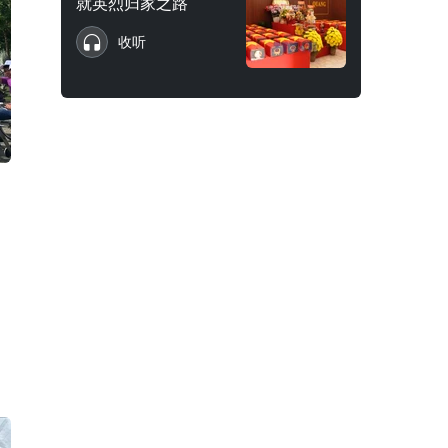
就英烈归家之路
收听