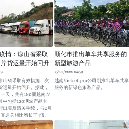
疫情：谅山省采取
顺化市推出单车共享服务的
口岸货运量开始回升
新型旅游产品
51
15/02/2020 04:59
谅山省采取有效措施，友
越南Vietsoftpro公司刚推出单车共享
货运量开始回升。据此，
服务的新绿色旅游产品。
日一天，共有180辆越南农
其中包括120辆农产品卡
理出境及清关手续，与2月
恢复通关相比增长了4倍。