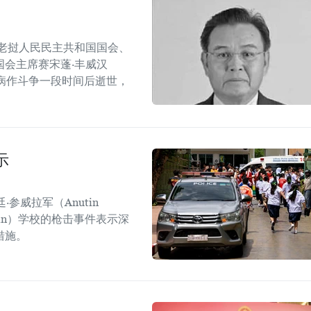
老挝人民民主共和国国会、
会主席赛宋蓬·丰威汉
管炎疾病作斗争一段时间后逝世，
示
参威拉军（Anutin
sirin）学校的枪击事件表示深
措施。