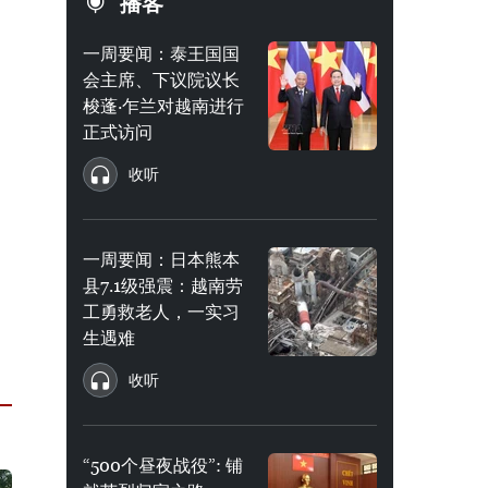
播客
一周要闻：泰王国国
会主席、下议院议长
梭蓬·乍兰对越南进行
正式访问
收听
一周要闻：日本熊本
县7.1级强震：越南劳
工勇救老人，一实习
生遇难
收听
“500个昼夜战役”: 铺