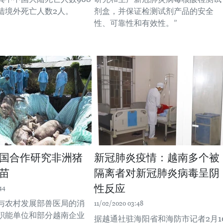
陆境外死亡人数2人。
剂盒，并保证检测试剂产品的安全
性、可靠性和有效性。”
国合作研究非洲猪
新冠肺炎疫情：越南多个被
苗
隔离者对新冠肺炎病毒呈阴
性反应
44
与农村发展部兽医局的消
11/02/2020 03:48
职能单位和部分越南企业
据越通社驻海阳省和海防市记者2月1