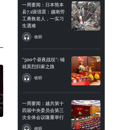
一周要闻：日本熊本
县7.1级强震：越南劳
工勇救老人，一实习
生遇难
收听
“500个昼夜战役”: 铺
就英烈归家之路
收听
一周要闻：越共第十
四届中央委员会第三
次全体会议隆重举行
收听