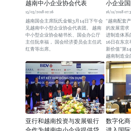
越南中小企业协会代表
小企业国
15/03/2018 02:16
16/11/2018 07:
越南国会主席阮氏金银3月14日下午会
“越南配套
见越南中小型企业协会代表团。 越南
的发展需求
中小型企业协会秘书长、国会办公厅
进制造体系的
主任阮幸福， 国会经济委员会主任武
16日在东京
红青等出席。
新价值”第
越南制造业
亚行和越南投资与发展银行
数字化商
合作为越南中小企业提供贷
进入国际