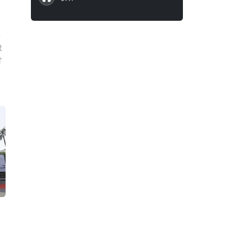
海
球
讨
目