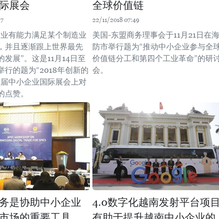
际展会
全球价值链
37
22/11/2018 07:49
产业有能力满足某个制造业
美国-东盟商务理事会于11月21日在
，并且逐渐跟上世界最先
防市举行题为“推动中小企业参与全
发展”。这是11月14日至
价值链分工和第四个工业革命”的研
举行的题为“2018年创新的
会。
14届中小企业国际展会上对
的点赞。
务是协助中小企业
4.0数字化越南发射平台项
市场的重要工具
有助于提升越南中小企业的