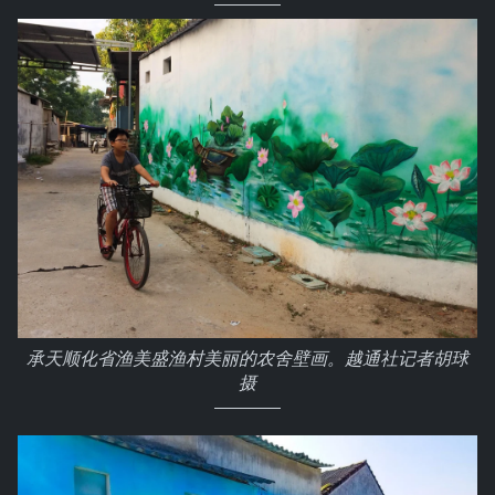
承天顺化省渔美盛渔村美丽的农舍壁画。越通社记者胡球
摄