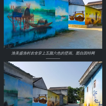
渔美盛渔村农舍穿上五颜六色的壁画。图自因特网