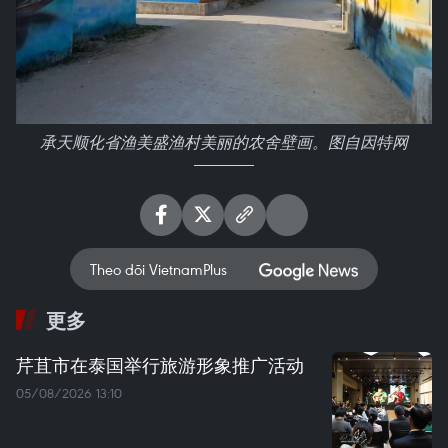
承天顺化省渔美盛渔村美丽的农舍壁画。图自因特网
Theo dõi VietnamPlus
更多
芹苴市在泰国举行旅游形象推广活动
05/08/2026 13:10