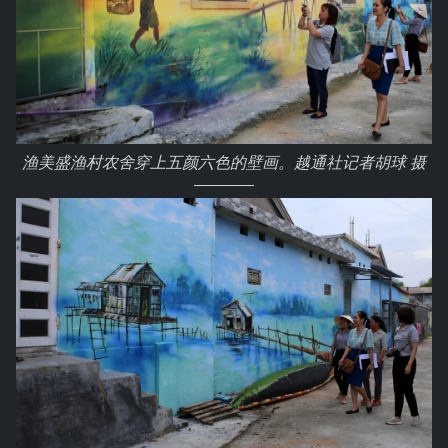
渔美盛渔村农舍穿上五颜六色的壁画。越通社记者胡球 摄