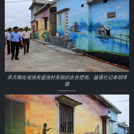
承天顺化省渔美盛渔村美丽的农舍壁画。越通社记者胡球
摄