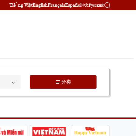
Tiếng Việt
English
Français
Español
Русский
中文
分类