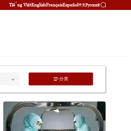
Tiếng Việt
English
Français
Español
Русский
中文
分类