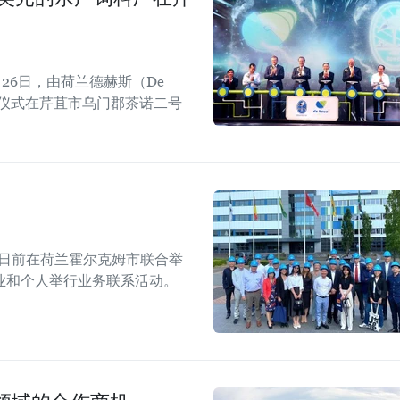
26日，由荷兰德赫斯（De
工仪式在芹苴市乌门郡茶诺二号
团日前在荷兰霍尔克姆市联合举
业和个人举行业务联系活动。