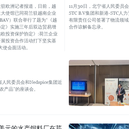
社驻欧洲记者报道，日前，越
11月30日，北宁省人民委员
兰大使馆已同荷兰驻越南企业
STC B.V集团和新港-STC人
BAV）联合举行了题为“《越
有限责任公司签署了物流领域
协定》实施三年后双边贸易增
合作谅解备忘录。
越欧投资保护协定》:荷兰企业
开展投资合作活动打下坚实基
大使会面活动。
委员会和Nedspice集团近
农产品”的座谈会。
万美元的水产饲料厂在芹