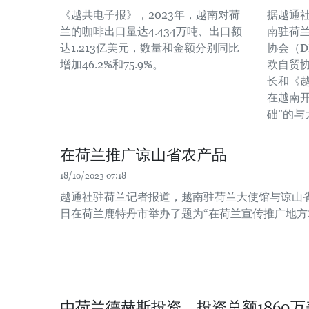
《越共电子报》，2023年，越南对荷
据越通
兰的咖啡出口量达4.434万吨、出口额
南驻荷
达1.213亿美元，数量和金额分别同比
协会（D
增加46.2%和75.9%。
欧自贸
长和《
在越南
础”的与
在荷兰推广谅山省农产品
18/10/2023 07:18
越通社驻荷兰记者报道，越南驻荷兰大使馆与谅山省人民
日在荷兰鹿特丹市举办了题为“在荷兰宣传推广地方
由荷兰德赫斯投资、投资总额1860