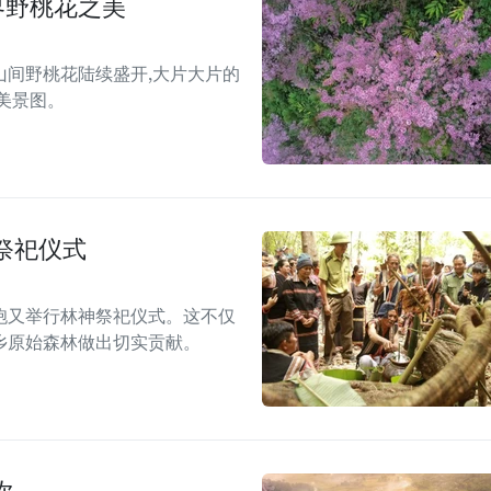
界野桃花之美
间野桃花陆续盛开,大片大片的
美景图。
祭祀仪式
胞又举行林神祭祀仪式。这不仅
乡原始森林做出切实贡献。