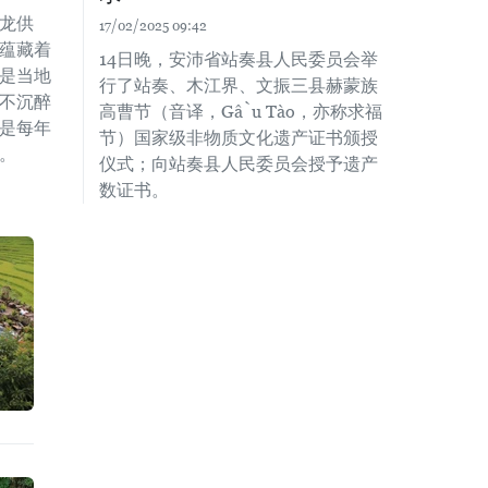
龙供
17/02/2025 09:42
蕴藏着
14日晚，安沛省站奏县人民委员会举
是当地
行了站奏、木江界、文振三县赫蒙族
不沉醉
高曹节（音译，Gầu Tào，亦称求福
是每年
节）国家级非物质文化遗产证书颁授
。
仪式；向站奏县人民委员会授予遗产
数证书。