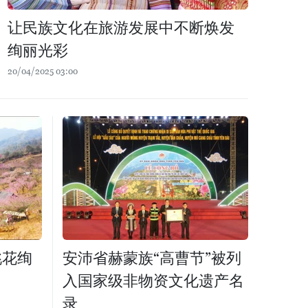
让民族文化在旅游发展中不断焕发
绚丽光彩
20/04/2025 03:00
桃花绚
安沛省赫蒙族“高曹节”被列
入国家级非物资文化遗产名
录