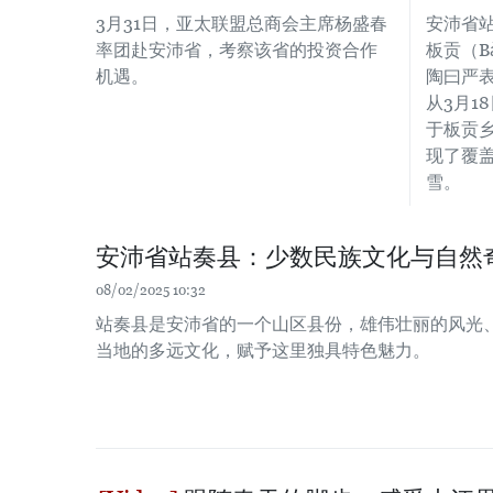
3月31日，亚太联盟总商会主席杨盛春
安沛省站奏
率团赴安沛省，考察该省的投资合作
板贡（B
机遇。
陶曰严
从3月1
于板贡乡
现了覆
雪。
安沛省站奏县：少数民族文化与自然
08/02/2025 10:32
站奏县是安沛省的一个山区县份，雄伟壮丽的风光
当地的多远文化，赋予这里独具特色魅力。