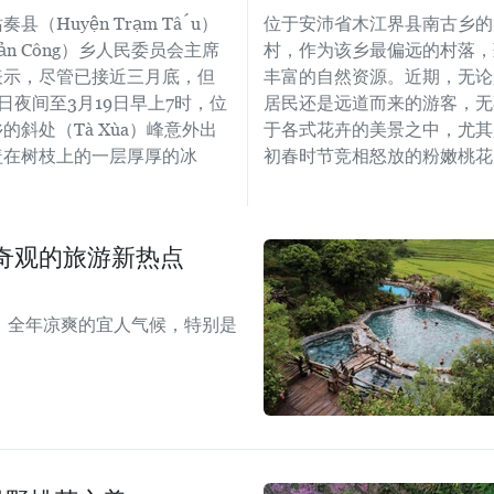
县（Huyện Trạm Tấu）
位于安沛省木江界县南古乡的
ản Công）乡人民委员会主席
村，作为该乡最偏远的村落，
表示，尽管已接近三月底，但
丰富的自然资源。近期，无论
8日夜间至3月19日早上7时，位
居民还是远道而来的游客，无
的斜处（Tà Xùa）峰意外出
于各式花卉的美景之中，尤其
盖在树枝上的一层厚厚的冰
初春时节竞相怒放的粉嫩桃花
奇观的旅游新热点
、全年凉爽的宜人气候，特别是