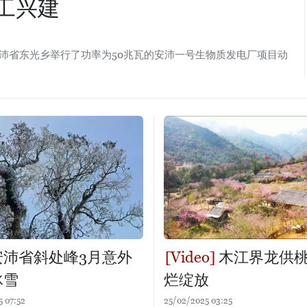
工兴建
在安沛省东光乡举行了功率为50兆瓦的安沛一号生物质发电厂项目动
安沛省斜处峰3月意外
木江界龙供
冰雪
烂绽放
5 07:52
25/02/2025 03:25