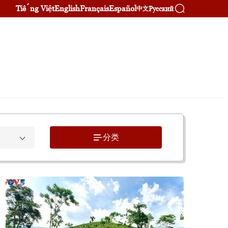
Tiếng Việt
English
Français
Español
Русский
中文
分类