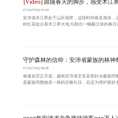
跟随春天的脚步，感受木江
27/01/2025 20:00
安沛省木江界处于山区地带，这段时间春意渐浓，山
粉红花妆点着木江界大地,勾勒出一幅幅立体的春日
守护森林的信仰：安沛省蒙族的林神
27/01/2025 09:56
每逢农历正月底，越南安沛省文安县那好乡蒙族同
是蒙族同胞独具一格的宗教礼仪，且还为维护那好