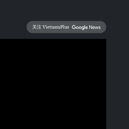
关注 VietnamPlus