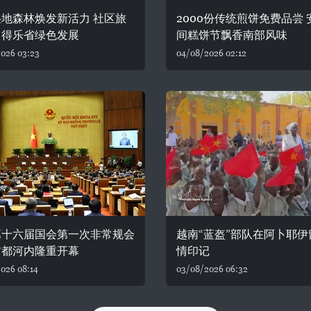
地森林焕发新活力 社区旅
2000份传统煎饼免费品尝 
力得乐省绿色发展
间糕饼节飘香南部风味
026 03:23
04/08/2026 02:12
第十六届国会第一次非常规会
越南“蓝盔”部队在阿卜耶伊
首都河内隆重开幕
情印记
026 08:14
03/08/2026 06:32