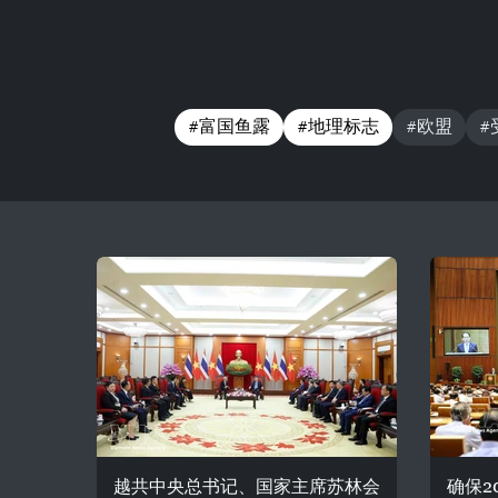
#富国鱼露
#地理标志
#欧盟
#
越共中央总书记、国家主席苏林会
确保2