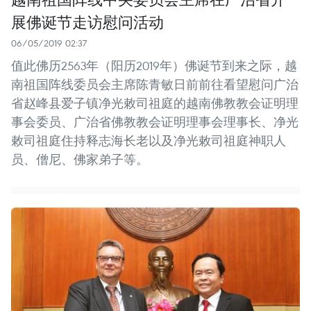
展佛诞节走访慰问活动
06/05/2019 02:37
值此佛历2563年（阳历2019年）佛诞节到来之际，越
南祖国阵线委员会主席陈青敏日前前往看望慰问广治
省赵峰县爱子镇净光敕司祖庭的越南佛教教会证明理
事会委员、广治省佛教教会证明理事会理事长、净光
敕司祖庭住持释志海长老以及净光敕司祖庭神职人
员、僧尼、佛家弟子等。