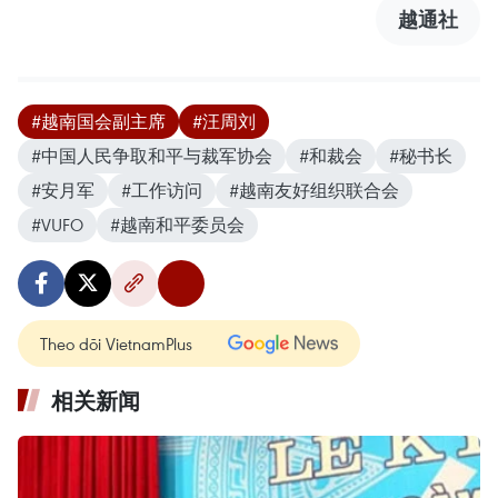
越通社
#越南国会副主席
#汪周刘
#中国人民争取和平与裁军协会
#和裁会
#秘书长
#安月军
#工作访问
#越南友好组织联合会
#VUFO
#越南和平委员会
Theo dõi VietnamPlus
相关新闻