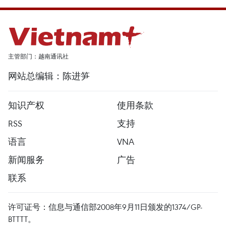
主管部门：越南通讯社
网站总编辑：陈进笋
知识产权
使用条款
RSS
支持
语言
VNA
新闻服务
广告
联系
许可证号：信息与通信部2008年9月11日颁发的1374/GP-
BTTTT。