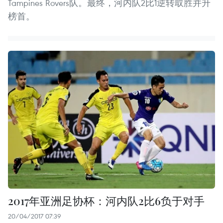
Tampines Rovers队。最终，河内队2比1逆转取胜并升
榜首。
2017年亚洲足协杯：河内队2比6负于对手
20/04/2017 07:39