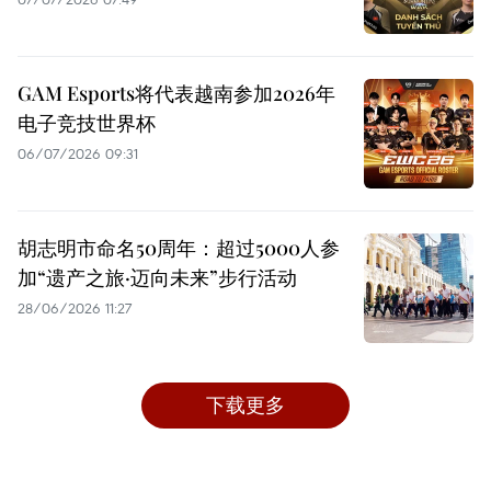
GAM Esports将代表越南参加2026年
电子竞技世界杯
06/07/2026 09:31
胡志明市命名50周年：超过5000人参
加“遗产之旅·迈向未来”步行活动
28/06/2026 11:27
下载更多