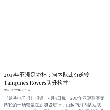
2017年亚洲足协杯：河内队2比1逆转
Tampines Rovers队升榜首
05/04/2017 07:54
《越共电子报》报道，4月4日晚，2017年亚冠联赛第
四轮的一场较量在新加坡进行，由越南河内队迎战