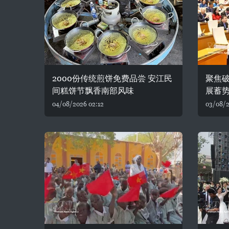
2000份传统煎饼免费品尝 安江民
聚焦破
间糕饼节飘香南部风味
展蓄
04/08/2026 02:12
03/08/2