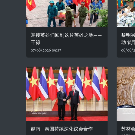
迎接英雄们回到这片英雄之地——
黎明
干禄
动 筑
07/08/2026 09:37
06/08/2
越南—泰国持续深化议会合作
苏林