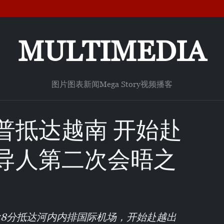
MULTIMEDIA
图片
图表新闻
Mega Story
视频
播客
普抵达越南 开始赴
导人第二次会晤之
时58分抵达河内内排国际机场，开始赴越出