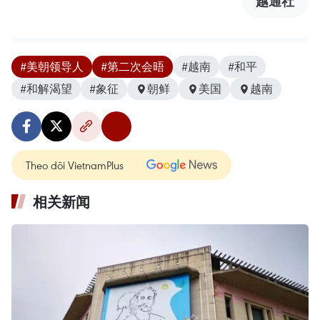
越通社
#美朝领导人
#第二次会晤
#越南
#和平
#和解渴望
#象征
朝鲜
美国
越南
Theo dõi VietnamPlus
相关新闻