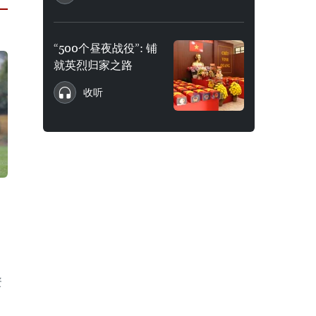
“500个昼夜战役”: 铺
就英烈归家之路
收听
运
资