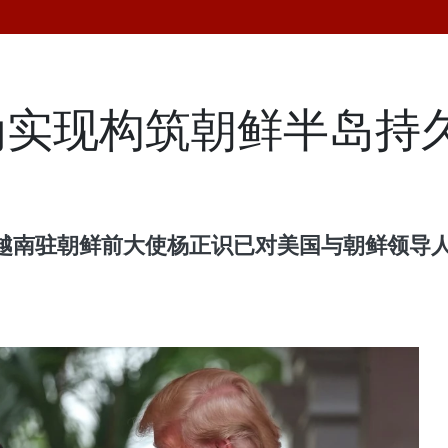
为实现构筑朝鲜半岛持
越南驻朝鲜前大使杨正识已对美国与朝鲜领导