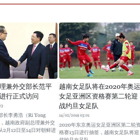
理兼外交部长范平
越南女足队将在2020年奥
进行正式访问
女足亚洲区资格赛第二轮迎
战约旦女足队
23
长李勇浩（Ri Yong
14/02/2019 03:01
请，越南政府副总理兼外交
2020年东京奥运女足亚洲区第二轮
2月12日至14日对朝鲜进
格赛13日进行抽签，越南女足队将迎
。
战约旦女足队。