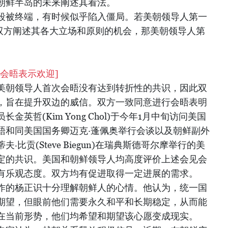
朝鲜半岛的未来阐述其看法。
段被终端，有时候似乎陷入僵局。若美朝领导人第一
是双方阐述其各大立场和原则的机会，那美朝领导人第
会晤表示欢迎]
美朝领导人首次会晤没有达到转折性的共识，因此双
，旨在提升双边的威信。双方一致同意进行会晤表明
英哲(Kim Yong Chol)于今年1月中旬访问美国
晤和同美国国务卿迈克·蓬佩奥举行会谈以及朝鲜副外
比贡(Steve Biegun)在瑞典斯德哥尔摩举行的美
定的共识。美国和朝鲜领导人均高度评价上述会见会
有乐观态度。双方均有促进取得一定进展的需求。
作的杨正识十分理解朝鲜人的心情。他认为，统一国
期望，但眼前他们需要永久和平和长期稳定，从而能
在当前形势，他们均希望和期望该心愿变成现实。