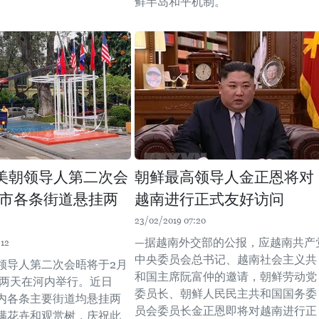
鲜半岛和平机制。
美朝领导人第二次会
朝鲜最高领导人金正恩将对
市各条街道悬挂两
越南进行正式友好访问
23/02/2019 07:20
—据越南外交部的公报，应越南共产
:12
中央委员会总书记、越南社会主义共
领导人第二次会晤将于2月
和国主席阮富仲的邀请，朝鲜劳动党
8日两天在河内举行。近日
委员长、朝鲜人民民主共和国国务委
内各条主要街道均悬挂两
员会委员长金正恩即将对越南进行正
满花卉和观赏树，庆祝此