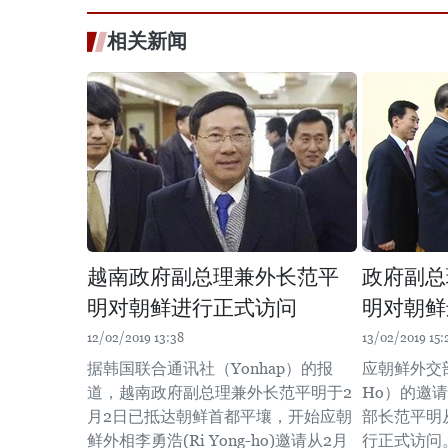
相关新闻
越南政府副总理兼外长范平
政府副总
明对朝鲜进行正式访问
明对朝鲜
12/02/2019 13:38
13/02/2019 15:
据韩国联合通讯社（Yonhap）的报
应朝鲜外交部
道，越南政府副总理兼外长范平明于2
Ho）的邀
月2日已抵达朝鲜首都平壤，开始应朝
部长范平明从
鲜外相李勇浩(Ri Yong-ho)邀请从2月
行正式访问