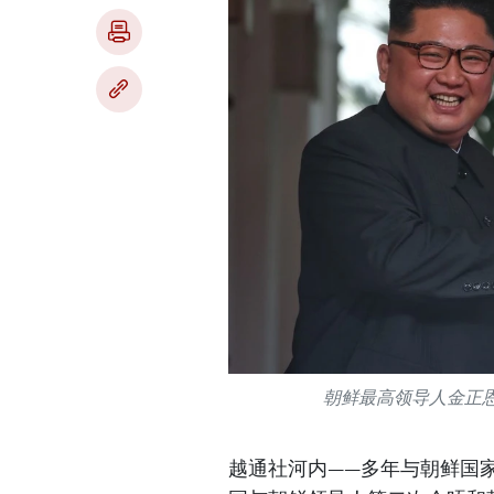
朝鲜最高领导人金正恩
越通社河内——多年与朝鲜国