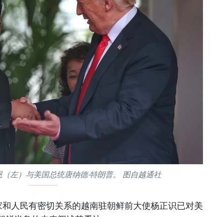
（左）与美国总统唐纳德·特朗普。 图自越通社
家和人民有密切关系的越南驻朝鲜前大使杨正识已对美