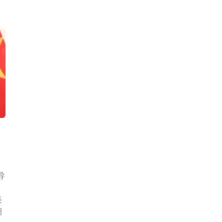
导
美
朝