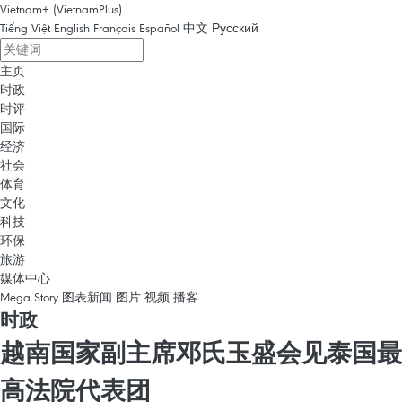
Vietnam+ (VietnamPlus)
Tiếng Việt
English
Français
Español
中文
Русский
主页
时政
时评
国际
经济
社会
体育
文化
科技
环保
旅游
媒体中心
Mega Story
图表新闻
图片
视频
播客
时政
越南国家副主席邓氏玉盛会见泰国最
高法院代表团