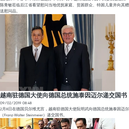
陈青敏莅临后江省看望慰问当地优抚家庭、贫困群众、特困儿童并向其赠
送慰问品。
越南驻德国大使向德国总统施泰因迈尔递交国书
09/02/2019 08:48
2月8日在德国贝尔维尤宫，越南驻德国大使阮明武向德国总统施泰因迈尔
（Franz-Walter Steinmeier）递交国书。