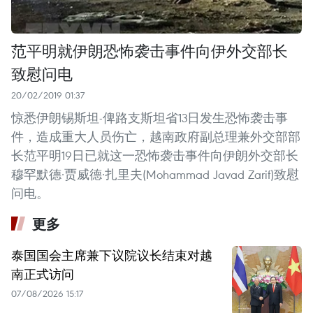
范平明就伊朗恐怖袭击事件向伊外交部长
致慰问电
20/02/2019 01:37
惊悉伊朗锡斯坦-俾路支斯坦省13日发生恐怖袭击事
件，造成重大人员伤亡，越南政府副总理兼外交部部
长范平明19日已就这一恐怖袭击事件向伊朗外交部长
穆罕默德·贾威德·扎里夫(Mohammad Javad Zarif)致慰
问电。
更多
泰国国会主席兼下议院议长结束对越
南正式访问
07/08/2026 15:17