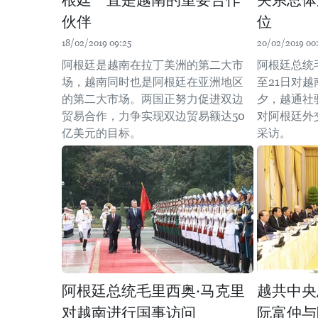
根廷一直是越南的重要合作
关系总体
伙伴
位
18/02/2019 09:25
20/02/2019 00
阿根廷是越南在拉丁美洲的第二大市
阿根廷总统毛
场，越南同时也是阿根廷在亚洲地区
至21日对
的第二大市场。两国正努力促进双边
夕，越通社
贸易合作，力争实现双边贸易额达50
对阿根廷外
亿美元的目标。
采访。
阿根廷总统毛里西奥·马克里
越共中央
对越南进行国事访问
阮富仲与