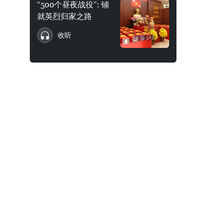
“500个昼夜战役”: 铺
就英烈归家之路
收听