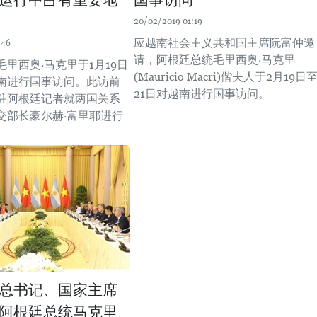
运行中占有重要地
国事访问
20/02/2019 01:19
应越南社会主义共和国主席阮富仲邀
:46
请，阿根廷总统毛里西奥·马克里
里西奥·马克里于1月19日
(Mauricio Macri)偕夫人于2月19日
越南进行国事访问。此访前
21日对越南进行国事访问。
驻阿根廷记者就两国关系
交部长豪尔赫·富里耶进行
总书记、国家主席
阿根廷总统马克里