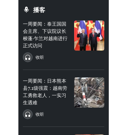
播客
一周要闻：泰王国国
会主席、下议院议长
梭蓬·乍兰对越南进行
正式访问
收听
一周要闻：日本熊本
县7.1级强震：越南劳
工勇救老人，一实习
生遇难
收听