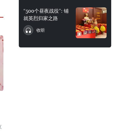
“500个昼夜战役”: 铺
就英烈归家之路
收听
京