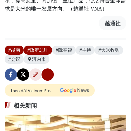
示，提高质量、附加值，重组产品，使之符合全球需
求是大米的唯一发展方向。（越通社-VNA）
越通社
#越南
#政府总理
#阮春福
#主持
#大米收购
#会议
河内市
Theo dõi VietnamPlus
相关新闻