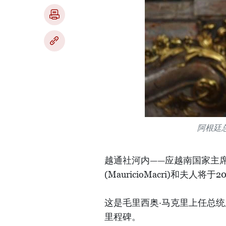
阿根廷
越通社河内——应越南国家主
(MauricioMacri)和夫人
这是毛里西奥·马克里上任总
里程碑。