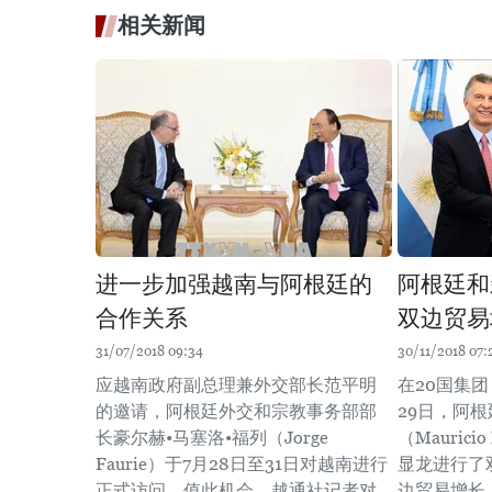
相关新闻
进一步加强越南与阿根廷的
阿根廷和
合作关系
双边贸易
31/07/2018 09:34
30/11/2018 07:
应越南政府副总理兼外交部长范平明
在20国集团
的邀请，阿根廷外交和宗教事务部部
29日，阿
长豪尔赫•马塞洛•福列（Jorge
（Mauric
Faurie）于7月28日至31日对越南进行
显龙进行了
正式访问。值此机会，越通社记者对
边贸易增长