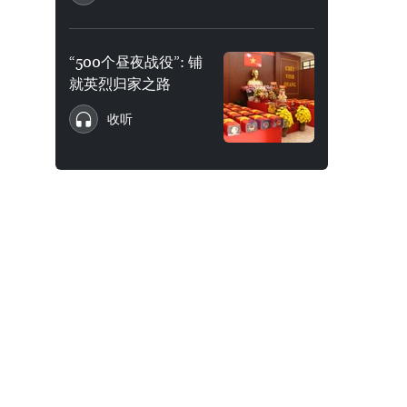
“500个昼夜战役”: 铺
就英烈归家之路
收听