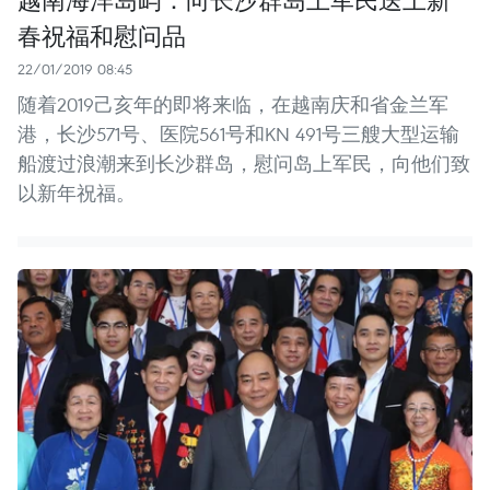
春祝福和慰问品
22/01/2019 08:45
随着2019己亥年的即将来临，在越南庆和省金兰军
港，长沙571号、医院561号和KN 491号三艘大型运输
船渡过浪潮来到长沙群岛，慰问岛上军民，向他们致
以新年祝福。