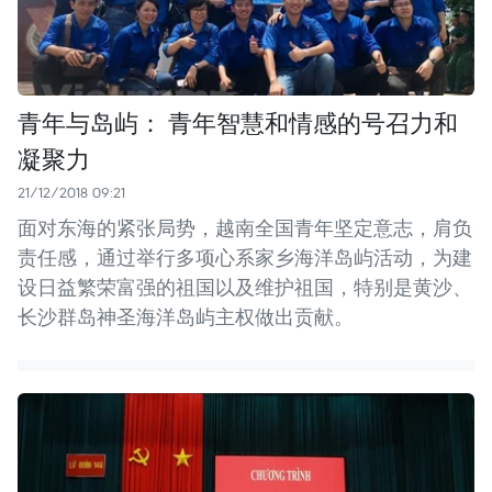
青年与岛屿： 青年智慧和情感的号召力和
凝聚力
21/12/2018 09:21
面对东海的紧张局势，越南全国青年坚定意志，肩负
责任感，通过举行多项心系家乡海洋岛屿活动，为建
设日益繁荣富强的祖国以及维护祖国，特别是黄沙、
长沙群岛神圣海洋岛屿主权做出贡献。