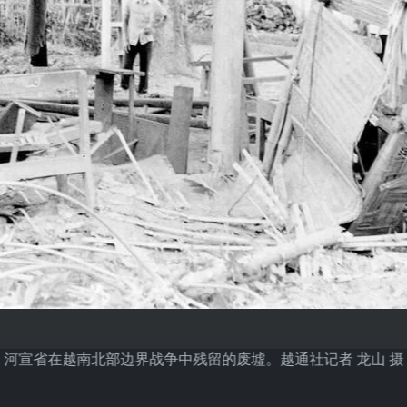
河宣省在越南北部边界战争中残留的废墟。越通社记者 龙山 摄