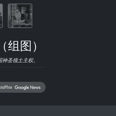
争（组图）
国神圣领土主权。
amPlus