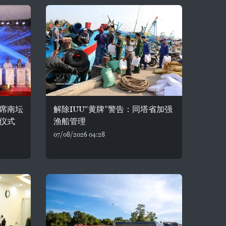
席南坛
解除IUU“黄牌”警告：同塔省加强
仪式
渔船管理
07/08/2026 04:28