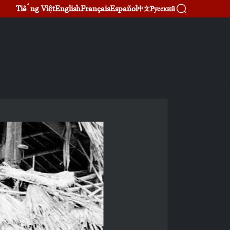
Tiếng Việt
English
Français
Español
Русский
中文