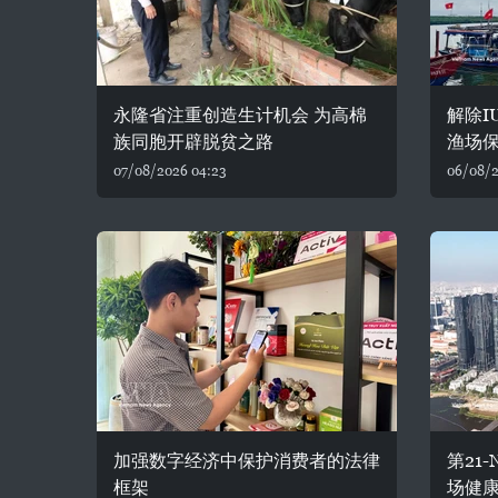
永隆省注重创造生计机会 为高棉
解除I
族同胞开辟脱贫之路
渔场保
07/08/2026 04:23
06/08/2
加强数字经济中保护消费者的法律
第21
框架
场健