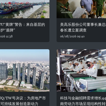
UU“黄牌”警告：来自基层的
美高乐股份公司董事长兼总
护“盾牌”
春长遭立案调查
026 11:38
06/08/2026 09:40
-NQ/TW号决议：为房地产市
科技与金融招聘需求增长44
康可持续发展创造新动力
南劳动力市场呈现结构性转