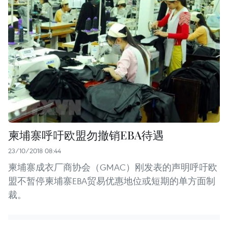
柬埔寨呼吁欧盟勿撤销EBA待遇
23/10/2018 08:44
柬埔寨成衣厂商协会（GMAC）刚发表的声明呼吁欧
盟不暂停柬埔寨EBA贸易优惠地位或短期的单方面制
裁。