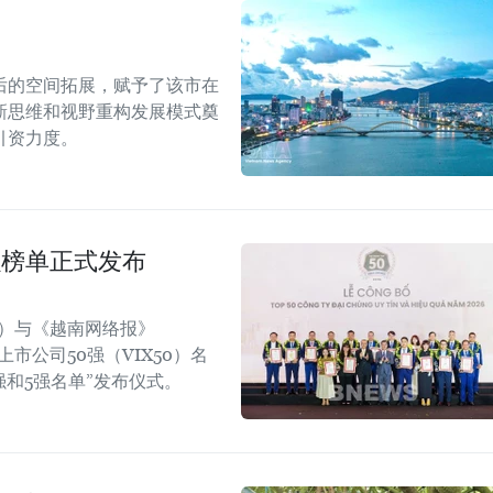
后的空间拓展，赋予了该市在
新思维和视野重构发展模式奠
引资力度。
强榜单正式发布
rt）与《越南网络报》
效上市公司50强（VIX50）名
强和5强名单”发布仪式。