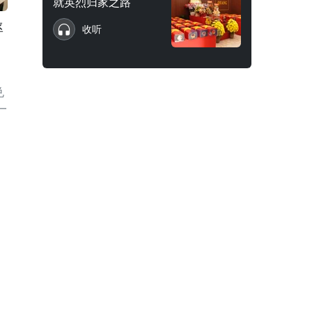
就英烈归家之路
率
收听
兑
一