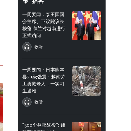
播客
一周要闻：泰王国国
会主席、下议院议长
梭蓬·乍兰对越南进行
正式访问
收听
一周要闻：日本熊本
县7.1级强震：越南劳
工勇救老人，一实习
生遇难
收听
“500个昼夜战役”: 铺