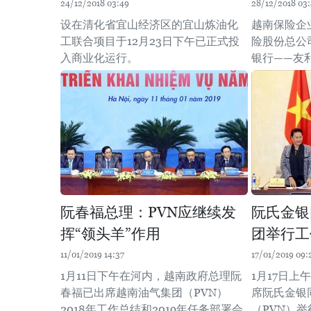
24/12/2018 03:49
28/12/2018 03
设在清化省宜山经济区的宜山炼油化
越南保险企业前
工联合项目于12月23日下午已正式投
险股份总公司
入商业化运行。
银行——友
阮春福总理：PVN应继续发
阮氏金银
挥“领头羊”作用
团举行工
11/01/2019 14:37
17/01/2019 09:
1月11日下午在河内，越南政府总理阮
1月17日
春福已出席越南油气集团（PVN）
席阮氏金银
2018年工作总结和2019年任务部署会
（PVN）