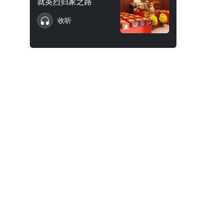
就英烈归家之路
收听