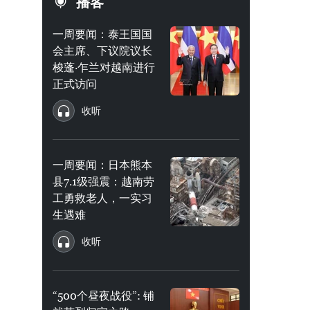
播客
一周要闻：泰王国国
会主席、下议院议长
梭蓬·乍兰对越南进行
正式访问
收听
一周要闻：日本熊本
县7.1级强震：越南劳
工勇救老人，一实习
生遇难
收听
“500个昼夜战役”: 铺