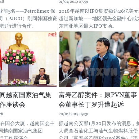
:48
01/01/2019 07:59
5名——Petrolimex 保
2018年越南以IPO集资额达26亿美元
（PJICO）刚同韩国独资
超过新加坡——地区领先金融中心成
利银行进行合作。
东南亚地区最大IPO市场。
同越南国家油气集
富寿乙醇案件：原PVN董事
作座谈会
会董事长丁罗升遭起诉
26
20/01/2019 09:30
上午在国会大厦，越南国会主
据越南公安部1月20日发布的消息，
同越南国家油气集团
大调查石油化工与油气生物燃料股份
举行工作座谈会。
公司（富寿省乙醇Ethanol案件）“违