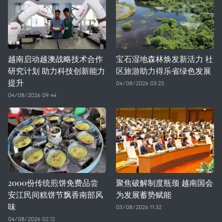
越南启动越澳战略技术合作
宝石湿地森林焕发新活力 社
研究计划 助力科技创新能力
区旅游助力得乐省绿色发展
提升
04/08/2026 03:23
04/08/2026 09:44
2000份传统煎饼免费品尝
聚焦破解制度瓶颈 越南国会
安江民间糕饼节飘香南部风
为发展蓄势赋能
味
03/08/2026 11:32
04/08/2026 02:12