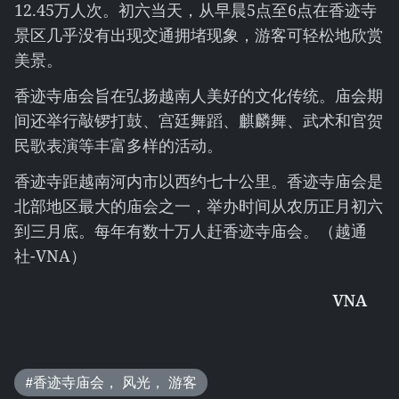
12.45万人次。初六当天，从早晨5点至6点在香迹寺
景区几乎没有出现交通拥堵现象，游客可轻松地欣赏
美景。
香迹寺庙会旨在弘扬越南人美好的文化传统。庙会期
间还举行敲锣打鼓、宫廷舞蹈、麒麟舞、武术和官贺
民歌表演等丰富多样的活动。
香迹寺距越南河内市以西约七十公里。香迹寺庙会是
北部地区最大的庙会之一，举办时间从农历正月初六
到三月底。每年有数十万人赶香迹寺庙会。（越通
社-VNA）
VNA
#香迹寺庙会， 风光， 游客