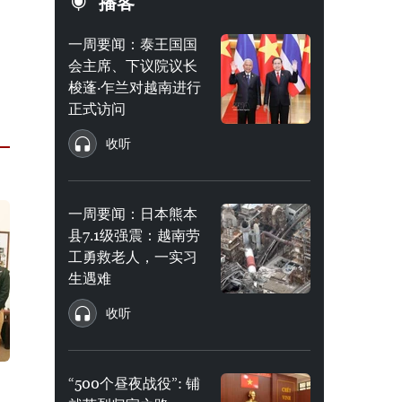
播客
一周要闻：泰王国国
会主席、下议院议长
梭蓬·乍兰对越南进行
正式访问
收听
一周要闻：日本熊本
县7.1级强震：越南劳
工勇救老人，一实习
生遇难
收听
“500个昼夜战役”: 铺