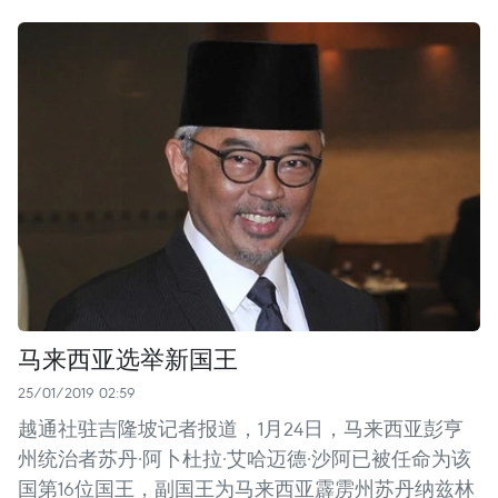
马来西亚选举新国王
25/01/2019 02:59
越通社驻吉隆坡记者报道，1月24日，马来西亚彭亨
州统治者苏丹·阿卜杜拉·艾哈迈德·沙阿已被任命为该
国第16位国王，副国王为马来西亚霹雳州苏丹纳兹林