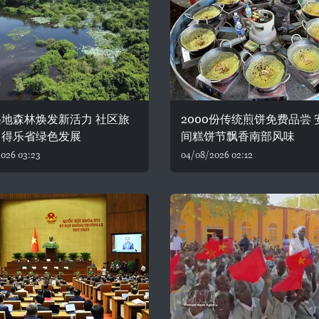
地森林焕发新活力 社区旅
2000份传统煎饼免费品尝 
力得乐省绿色发展
间糕饼节飘香南部风味
026 03:23
04/08/2026 02:12