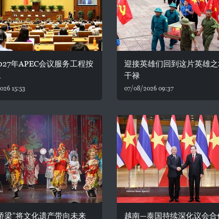
027年APEC会议服务工程按
迎接英雄们回到这片英雄之
工
干禄
026 15:53
07/08/2026 09:37
桥梁”将文化遗产带向未来
越南—泰国持续深化议会合