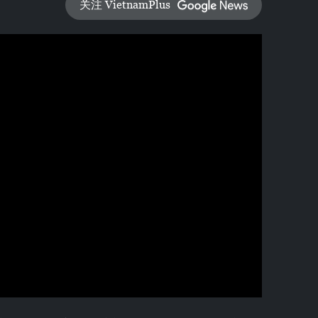
关注 VietnamPlus