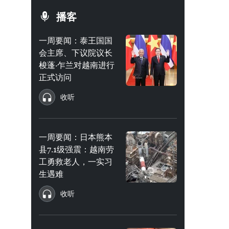
播客
一周要闻：泰王国国
会主席、下议院议长
梭蓬·乍兰对越南进行
正式访问
收听
一周要闻：日本熊本
县7.1级强震：越南劳
工勇救老人，一实习
生遇难
收听