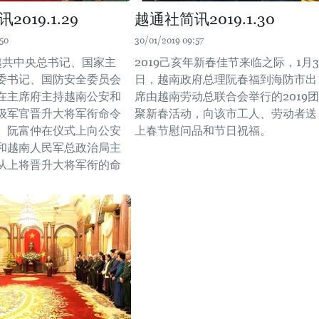
019.1.29
越通社简讯2019.1.30
50
30/01/2019 09:57
，越共中央总书记、国家主
2019己亥年新春佳节来临之际，1月3
委书记、国防安全委员会
日，越南政府总理阮春福到海防市出
在主席府主持越南公安和
席由越南劳动总联合会举行的2019团
级军官晋升大将军衔命令
聚新春活动，向该市工人、劳动者送
。阮富仲在仪式上向公安
上春节慰问品和节日祝福。
和越南人民军总政治局主
从上将晋升大将军衔的命