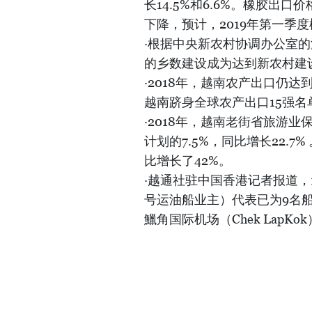
长14.5%和6.6%。橡胶出口
下降，预计，2019年第一季
·根据中央新农村协调办公室的消
的乡数建设成为达到新农村建设
·2018年，越南农产出口仍
越南跻身全球农产出口15强名
·2018年，越南老街省旅游
计划的7.5%，同比增长22.7
比增长了42%。
·越通社驻中国香港记者报道，1月3
号运油船业主）代表已为9名
鱲角国际机场（Chek LapK