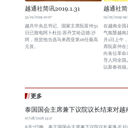
越通社简讯2019.1.31
越通社简讯2
31/01/2019 10:07
01/02/2019 09
越共中央总书记、国家主席阮富仲31
在越南全国
日已致电阿卜杜拉·苏丹艾哈迈德·沙
气氛暨越南
阿，祝贺他当选马来西亚第16任最高
月1日上午
元首。
席阮富仲在
向各位革命
导人同全国
以新春祝福
更多
泰国国会主席兼下议院议长结束对越
07/08/2026 15:17
8月7日晚，泰王国国会主席兼下议院议长索蓬·扎