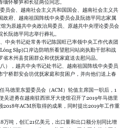
香缅怀黎笋和长征两位同志。
中央委员会、越南社会主义共和国国会、越南社会主义共
国政府、越南祖国阵线中央委员会及阮德平同志家属
仪馆为原越共中央政治局委员、原越共中央理论委员会
院长阮德平同志举行葬礼。
委员、中央书记处常务书记陈国旺已率领中央工作代表团
óng Sập)口岸边防哨所看望慰问站岗执勤干部和战
罗省木州县贫困群众和优抚家庭送去慰问品。
二十八），越共中央书记处书记、越南祖国阵线中央委员
市宁桥郡安会坊优抚家庭和贫困户，并向他们送上春
式担任马德里东盟委员会（ACM）轮值主席国一职后，1
使吴进勇在越南驻西班牙大使馆召开了2019年马德里
2018年ACM所取得的成果，同时提出2019年工作重
158万吨，创汇21亿美元，出口量和出口额分别同比增