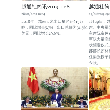
越通社简讯2019.1.28
越通社简讯2
28/01/2019 10:04
29/01/2019 09:
2018年，越南大米出口量约达615万
1月29日
吨，同比增长5.7%；出口总额为31.5亿
席、中央军
美元，同比增长19.6%。 ​
主席阮富仲
军队力量高
状颁发仪式
部部长苏林
任梁强授予
令状。