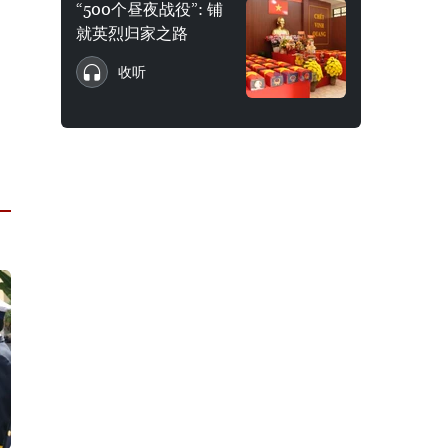
“500个昼夜战役”: 铺
就英烈归家之路
收听