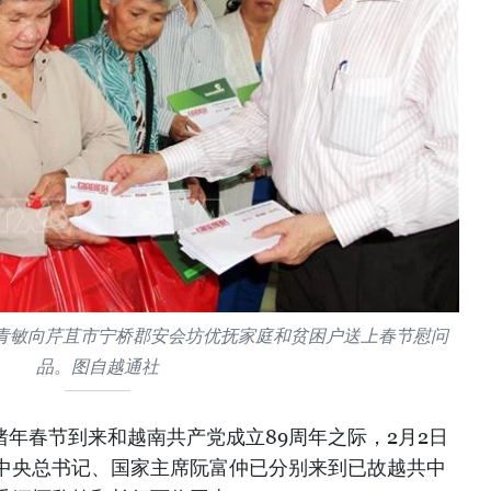
青敏向芹苴市宁桥郡安会坊优抚家庭和贫困户送上春节慰问
品。图自越通社
亥猪年春节到来和越南共产党成立89周年之际，2月2日
中央总书记、国家主席阮富仲已分别来到已故越共中