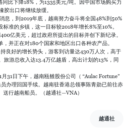
价格同比下降18%，为1335美元/吨。因中国市场购买力
度橡胶出口将继续放缓。
息，到2019年底，越南努力奋斗将全国48%到50%
标准的乡镇，这一目标较2018年增长8%至10%。
达到400亿美元，超过政府所提出的目标并创下新纪录。
单，并正在对180个国家和地区出口各种农产品。
业保持良好的增长势头，游客到访量达430万人次，高于
% 。旅游总收入达13.4万亿越盾，高出计划的13%，同
1日下午，越南瓯雒股份公司（ “Aulac Fortune”
船员办理回国手续。越南驻香港总领事陈青勋已前往赤
ok）送行越南船员。（越通社—VNA）
越通社