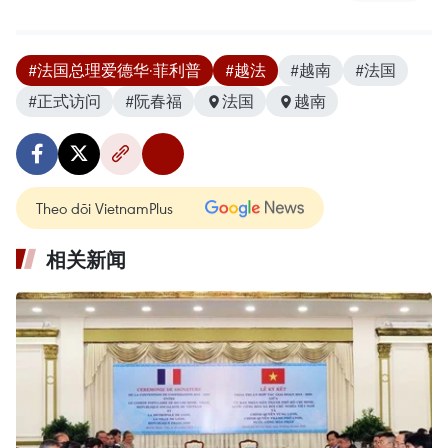
#法国总理爱德华·菲利普
#越法
#越南
#法国
#正式访问
#阮春福
法国
越南
Theo dõi VietnamPlus
相关新闻