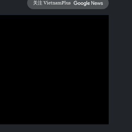
关注 VietnamPlus