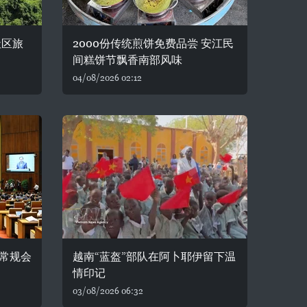
社区旅
2000份传统煎饼免费品尝 安江民
间糕饼节飘香南部风味
04/08/2026 02:12
常规会
越南“蓝盔”部队在阿卜耶伊留下温
情印记
03/08/2026 06:32