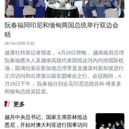
阮春福同印尼和缅甸两国总统举行双边会
晤
28/04/2018 15:30
越通社特派记者报道， 4月28日傍晚， 越南政府总理
阮春福携夫人及越南高级代表团抵达河内内排国际机
场，圆满结束应新加坡总理李显龙邀请对新加坡进行
正式访问和出席第32届东盟峰会之行。会议期间，4
月28日下午， 阮春福分别会见印尼总统佐科·维多多
和缅甸总统吴廷觉。
更多
越共中央总书记、国家主席苏林抵达
悉尼，开始对澳大利亚进行国事访问