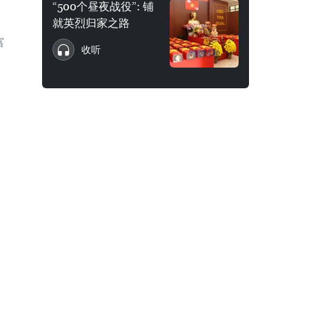
“500个昼夜战役”: 铺
就英烈归家之路
富
收听