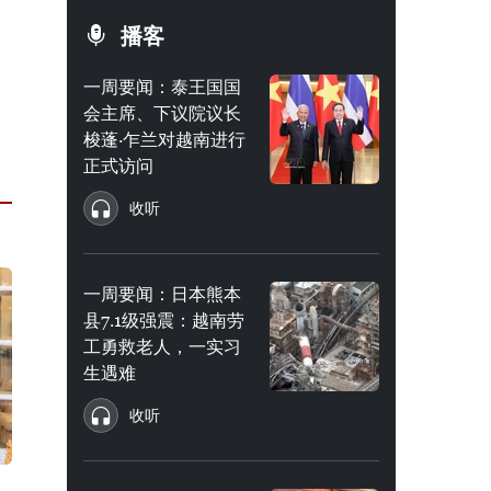
播客
一周要闻：泰王国国
会主席、下议院议长
梭蓬·乍兰对越南进行
正式访问
收听
一周要闻：日本熊本
县7.1级强震：越南劳
工勇救老人，一实习
生遇难
收听