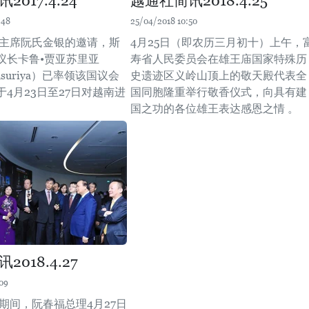
017.4.24
越通社简讯2018.4.25
:48
25/04/2018 10:50
会主席阮氏金银的邀请，斯
4月25日（即农历三月初十）上午，
议长卡鲁•贾亚苏里亚
寿省人民委员会在雄王庙国家特殊历
ayasuriya）已率领该国议会
史遗迹区义岭山顶上的敬天殿代表全
4月23日至27日对越南进
国同胞隆重举行敬香仪式，向具有建
。
国之功的各位雄王表达感恩之情 。
018.4.27
09
期间，阮春福总理4月27日