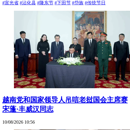
#宣光省
#沾化县
#隆东节
#下田节
#岱族
#传统节日
越南党和国家领导人吊唁老挝国会主席赛
宋蓬·丰威汉同志
10/08/2026 10:56