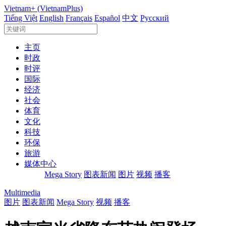
Vietnam+ (VietnamPlus)
Tiếng Việt
English
Français
Español
中文
Русский
主页
时政
时评
国际
经济
社会
体育
文化
科技
环保
旅游
媒体中心
Mega Story
图表新闻
图片
视频
播客
Multimedia
图片
图表新闻
Mega Story
视频
播客