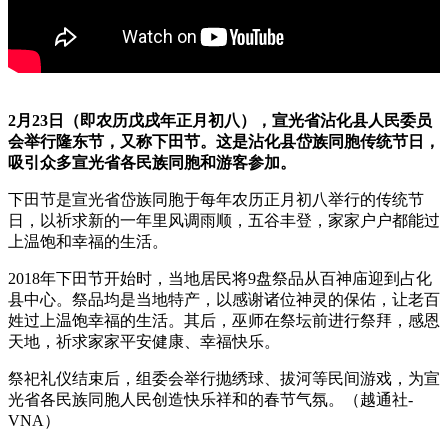
2月23日（即农历戊戌年正月初八），宣光省沾化县人民委员
会举行隆东节，又称下田节。这是沾化县岱族同胞传统节日，
吸引众多宣光省各民族同胞和游客参加。
下田节是宣光省岱族同胞于每年农历正月初八举行的传统节
日，以祈求新的一年里风调雨顺，五谷丰登，家家户户都能过
上温饱和幸福的生活。
2018年下田节开始时，当地居民将9盘祭品从百神庙迎到占化
县中心。祭品均是当地特产，以感谢诸位神灵的保佑，让老百
姓过上温饱幸福的生活。其后，巫师在祭坛前进行祭拜，感恩
天地，祈求家家平安健康、幸福快乐。
祭祀礼仪结束后，组委会举行抛绣球、拔河等民间游戏，为宣
光省各民族同胞人民创造快乐祥和的春节气氛。（越通社-
VNA）