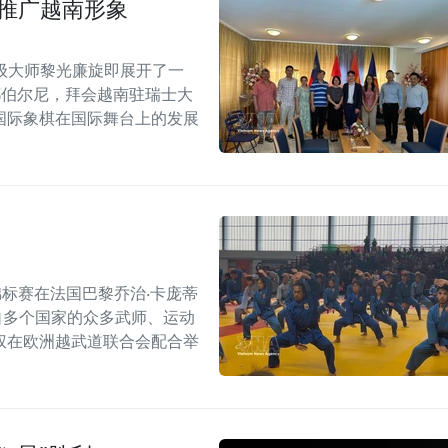
士推广越南形象
级大师黎光廉旋即展开了一
都伯尔尼，拜会越南驻瑞士大
国际象棋在国际舞台上的发展
界锦标赛在法国巴黎乔治·卡庞蒂
引了来自多个国家的众多武师、运动
权在欧洲越武道联合会配合举