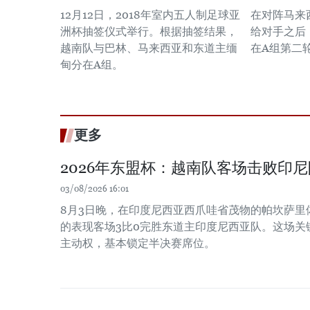
12月12日，2018年室内五人制足球亚
在对阵马来
洲杯抽签仪式举行。根据抽签结果，
给对手之后
越南队与巴林、马来西亚和东道主缅
在A组第二轮
甸分在A组。
更多
2026年东盟杯：越南队客场击败印
03/08/2026 16:01
8月3日晚，在印度尼西亚西爪哇省茂物的帕坎萨里
的表现客场3比0完胜东道主印度尼西亚队。这场关
主动权，基本锁定半决赛席位。