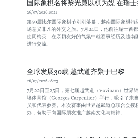
国际象棋名将黎光廉以棋为媒 在瑞
26/07/2026 10:21
第59届比尔国际象棋节刚刚落幕，越南国际象棋特
场意义非凡的外交之旅。7月24日，他前往瑞士首
使周梅英，在亲切友好的气氛中就赛事经历及越南
进行交流。
全球发展30载 越武道齐聚于巴黎
26/07/2026 08:23
7月22日至25日，第七届越武道（Vovinam）世
埃体育馆（Georges Carpentier）举行，吸
员和代表参赛。本次赛事由世界越武道总联合会授
办，有助于向国际朋友推广越南文化与精神。