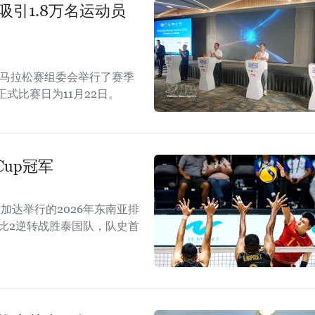
吸引1.8万名运动员
际马拉松赛组委会举行了赛季
正式比赛日为11月22日。
Cup冠军
加达举行的2026年东南亚排
以3比2逆转战胜泰国队，队史首