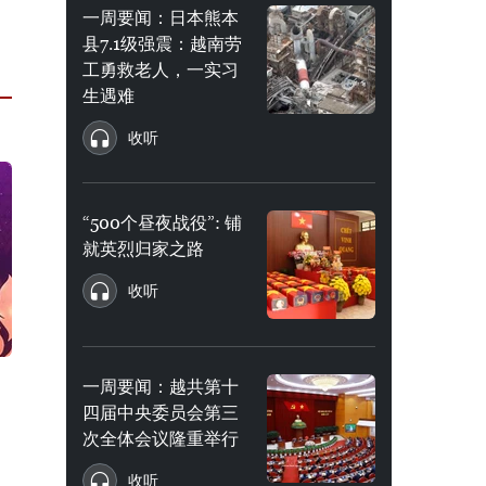
一周要闻：日本熊本
县7.1级强震：越南劳
工勇救老人，一实习
生遇难
收听
“500个昼夜战役”: 铺
就英烈归家之路
收听
一周要闻：越共第十
四届中央委员会第三
次全体会议隆重举行
收听