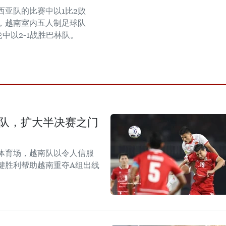
西亚队的比赛中以1比2败
，越南室内五人制足球队
中以2-1战胜巴林队。
尼队，扩大半决赛之门
体育场，越南队以令人信服
键胜利帮助越南重夺A组出线