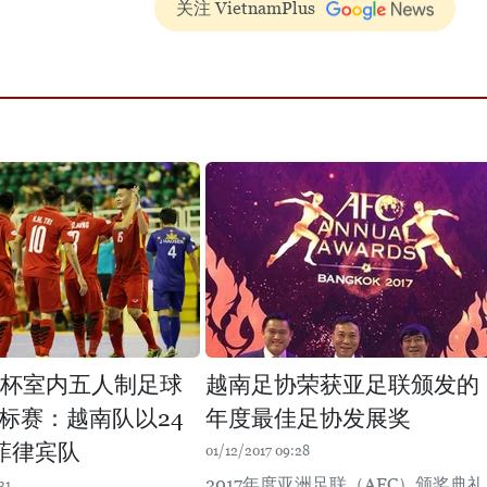
关注 VietnamPlus
nk杯室内五人制足球
越南足协荣获亚足联颁发的
标赛：越南队以24
年度最佳足协发展奖
菲律宾队
01/12/2017 09:28
2017年度亚洲足联（AFC）颁奖典礼
31