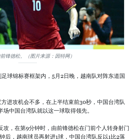
的前锋德松。（图片来源：因特网）
制足球锦标赛框架内，5月2日晚，越南队对阵东道国
双方进攻机会不多，在上半结束前30秒，中国台湾队
半场中国台湾队就以这一球取得领先。
反攻，在第9分钟时，由前锋德松在门前个人转身射门
分钟后，越南球员再射进1球，中国台湾队反以1比2落