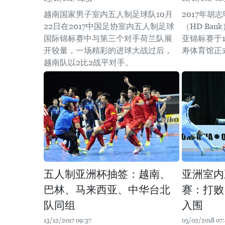
越南国家男子室内五人制足球队10月
2017年胡
22日在2017中国足协室内五人制足球
（HD Ba
国际锦标赛中与第三个对手荷兰队展
亚锦标赛于1
开较量，一场精彩的进球大战过后，
寿体育馆正
越南队以2比2战平对手。
五人制亚洲杯抽签：越南、
亚洲室内
巴林、马来西亚、中华台北
赛：打败
队同组
入围
13/12/2017 09:37
05/02/2018 07