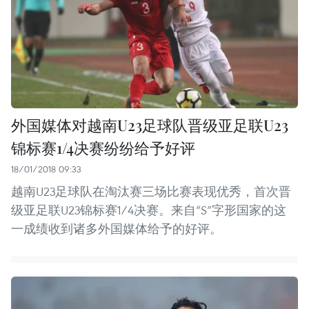
外国媒体对越南U23足球队晋级亚足联U23
锦标赛1/4决赛纷纷给予好评
18/01/2018 09:33
越南U23足球队在淘汰赛三场比赛表现优秀，首次晋
级亚足联U23锦标赛1/4决赛。来自“S”字形国家的这
一成绩收到诸多外国媒体给予的好评。