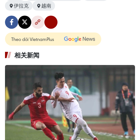
伊拉克
越南
Theo dõi VietnamPlus
相关新闻