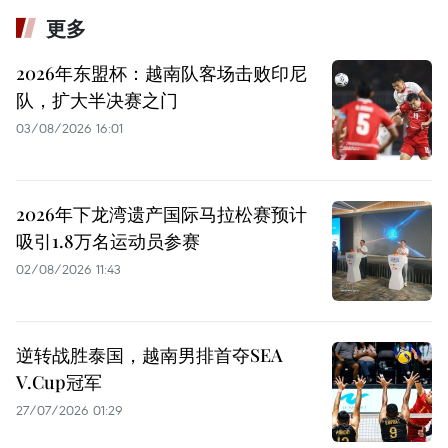
更多
2026年东盟杯：越南队客场击败印尼
队，扩大半决赛之门
03/08/2026 16:01
2026年下龙湾遗产国际马拉松赛预计
吸引1.8万名运动员参赛
02/08/2026 11:43
逆转战胜泰国，越南男排首夺SEA
V.Cup冠军
27/07/2026 01:29