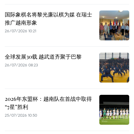
国际象棋名将黎光廉以棋为媒 在瑞士
推广越南形象
26/07/2026 10:21
全球发展30载 越武道齐聚于巴黎
26/07/2026 08:23
2026年东盟杯：越南队在首战中取得
“7星”胜利
25/07/2026 10:50