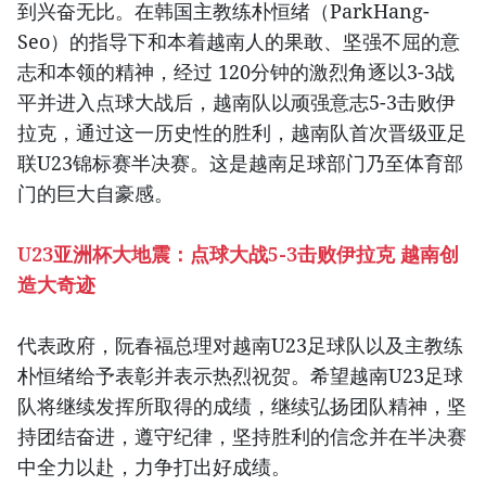
到兴奋无比。在韩国主教练朴恒绪（ParkHang-
Seo）的指导下和本着越南人的果敢、坚强不屈的意
志和本领的精神，经过 120分钟的激烈角逐以3-3战
平并进入点球大战后，越南队以顽强意志5-3击败伊
拉克，通过这一历史性的胜利，越南队首次晋级亚足
联U23锦标赛半决赛。这是越南足球部门乃至体育部
门的巨大自豪感。
U23亚洲杯大地震：点球大战5-3击败伊拉克 越南创
造大奇迹
代表政府，阮春福总理对越南U23足球队以及主教练
朴恒绪给予表彰并表示热烈祝贺。希望越南U23足球
队将继续发挥所取得的成绩，继续弘扬团队精神，坚
持团结奋进，遵守纪律，坚持胜利的信念并在半决赛
中全力以赴，力争打出好成绩。