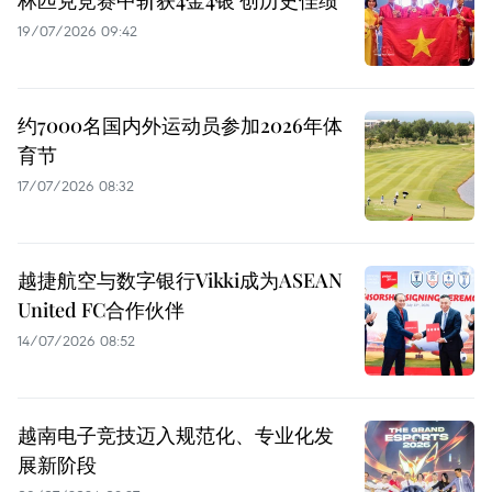
19/07/2026 09:42
约7000名国内外运动员参加2026年体
育节
17/07/2026 08:32
越捷航空与数字银行Vikki成为ASEAN
United FC合作伙伴
14/07/2026 08:52
越南电子竞技迈入规范化、专业化发
展新阶段