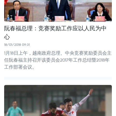
阮春福总理：竞赛奖励工作应以人民为中
心
18/01/2018 09:31
1月18日上午，越南政府总理、中央竞赛奖励委员会主
任阮春福主持召开该委员会2017年工作总结暨2018年
工作部署会议。