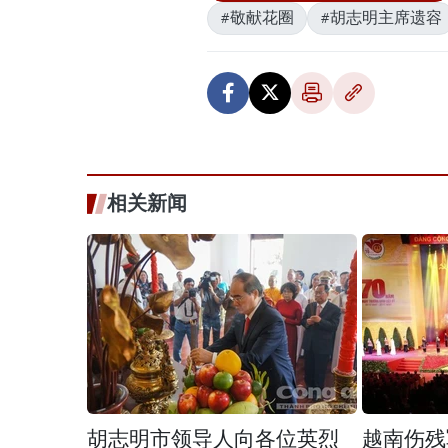
#敬献花圈
#胡志明主席遗容
相关新闻
胡志明市领导人向各位英烈
越南伤残