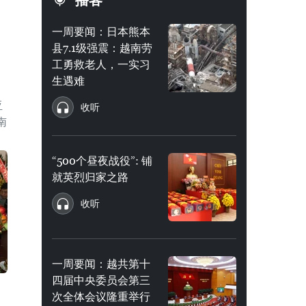
播客
一周要闻：日本熊本
县7.1级强震：越南劳
工勇救老人，一实习
生遇难
亚
收听
南
“500个昼夜战役”: 铺
就英烈归家之路
收听
一周要闻：越共第十
四届中央委员会第三
次全体会议隆重举行