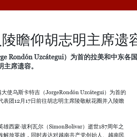
入陵瞻仰胡志明主席遗
 Rondón Uzcátegui）为首的拉美和中东
明主席遗容。
斯卡特吉（JorgeRondón Uzcátegui）为首的
表团12月17日前往胡志明主席陵敬献花圈并入陵瞻
蒙·玻利瓦尔（SimonBolivar）逝世187周年之
族解放英雄，同时表达对越南共产党创始人、越南民