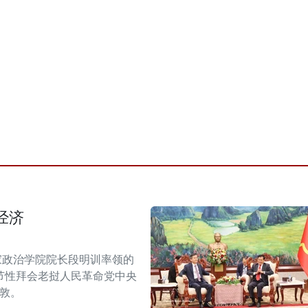
经济
家政治学院院长段明训率领的
节性拜会老挝人民革命党中央
潘敦。