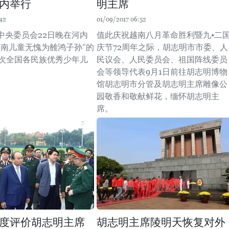
内举行
明主席
42
01/09/2017 06:52
中央委员会22日晚在河内
值此庆祝越南八月革命胜利暨九•二
越南儿童无愧为雒鸿子孙”的
庆节72周年之际，胡志明市市委、人
三次全国各民族优秀少年儿
民议会、人民委员会、祖国阵线委员
会等领导代表9月1日前往胡志明博物
馆胡志明市分管及胡志明主席雕像公
园敬香和敬献鲜花，缅怀胡志明主
席。
度评价胡志明主席
胡志明主席陵明天恢复对外