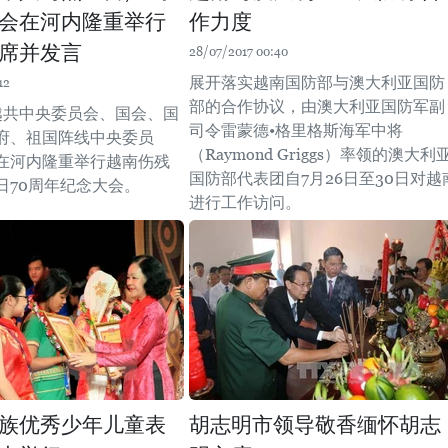
会在河内隆重举行
作力度
席并发言
28/07/2017 00:40
展开落实越南国防部与澳大利亚国防
12
部的合作协议，由澳大利亚国防军副
，越共中央委员会、国会、国
司令雷蒙德•格里格斯海军中将
府、祖国阵线中央委员
（Raymond Griggs）率领的澳大利
在河内隆重举行越南伤残
国防部代表团自7月26日至30日对越
日70周年纪念大会。
进行工作访问。
族优秀少年儿童表
胡志明市领导敬香缅怀胡志