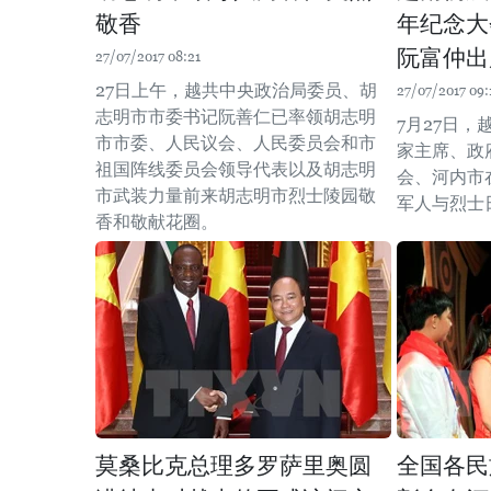
敬香
年纪念大
阮富仲出
27/07/2017 08:21
27日上午，越共中央政治局委员、胡
27/07/2017 09:
志明市市委书记阮善仁已率领胡志明
7月27日
市市委、人民议会、人民委员会和市
家主席、政
祖国阵线委员会领导代表以及胡志明
会、河内市
市武装力量前来胡志明市烈士陵园敬
军人与烈士
香和敬献花圈。
莫桑比克总理多罗萨里奥圆
全国各民