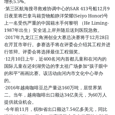
增长5.5%。
·第三区航海搜寻救难协调中心的SAR 413号船12月9
日夜里将巴拿马籍货物船静洋荣耀(Seiyo Honor)号
上一名受伤严重的中国籍水手何黎明 （He Liming-
1987年出生）安全送上岸并随后送到医院急救。
·2017年九龙江三角洲创业大赛总决赛将于12月28日
在芹苴市举行。参赛选手将在评委会介绍其工程并进
行答辩。评委会将选择最佳工程颁奖。
·12月10日上午，近400名河内首都儿童和在河内的
国际儿童在还剑湖旁边的李太祖广场参加“孩子眼中
的和平”画画比赛。该活动由河内市文化中心举办
的。
·2016年越南咖啡豆总产量达160万吨，居世界第
二。当年，越南咖啡出口额达34亿美元，为60万人
提供就业机会。
·今年前11月，槟椥省出口额达7.54亿多美元，同比