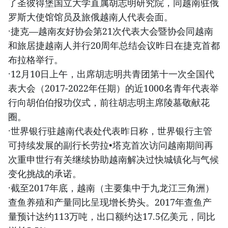
了圣彼得堡国立大学直属胡志明研究院，同越南驻俄
罗斯大使馆馆员及旅俄越南人代表会面。
·捷克—越南友好协会第21次代表大会暨协会同越南
和旅居捷越南人并行20周年总结会议昨日在捷克首都
布拉格举行。
·12月10日上午，出席胡志明共青团第十一次全国代
表大会（2017-2022年任期）的近1000名青年代表举
行向胡伯伯报功仪式，前往胡志明主席陵墓敬献花
圈。
·世界银行驻越南代表处代表昨日称，世界银行主管
可持续发展的副行长劳拉•塔克首次访问越南期间再
次重申世行有关继续协助越南解决过快城镇化与气候
变化挑战的承诺。
·截至2017年底，越南（主要集中于九龙江三角洲）
查鱼养殖和产量同比呈现增长势头。2017年查鱼产
量预计达约113万吨，出口额约达17.5亿美元，同比