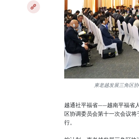
柬老越发展三角区协调
越通社平福省​——越南平福省
区协调委员会第十一次会议将于1
行。