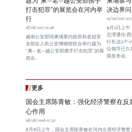
题为“柬—老—越公安部携手
柬埔寨与
打击犯罪”的展览会在河内举
决边界问
行
01/09/2017 10:
9月1日上
18/08/2017 01:46
总理通伦·
越南公安部同柬埔寨内政部和老挝安
行长达2个
全部在人民公安博物馆联合举行题为
位领导已久
“柬—老—越公安部携手打击犯罪”的展
闻发布会。
览会。
更多
国会主席陈青敏：强化经济警察在反
心作用
08/08/2026 07:32
8月8日上午，国会主席陈青敏在河内出席经济警察力量