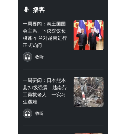
播客
一周要闻：泰王国国
会主席、下议院议长
梭蓬·乍兰对越南进行
正式访问
收听
一周要闻：日本熊本
县7.1级强震：越南劳
工勇救老人，一实习
生遇难
收听