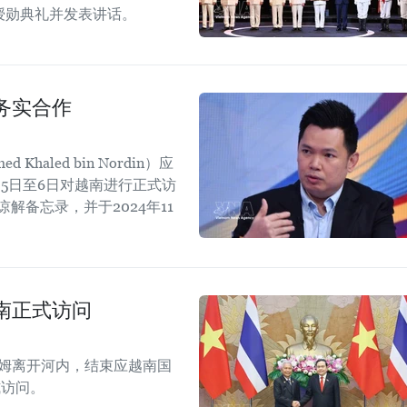
章授勋典礼并发表讲话。
务实合作
aled bin Nordin）应
5日至6日对越南进行正式访
解备忘录，并于2024年11
。
南正式访问
拉姆离开河内，结束应越南国
式访问。