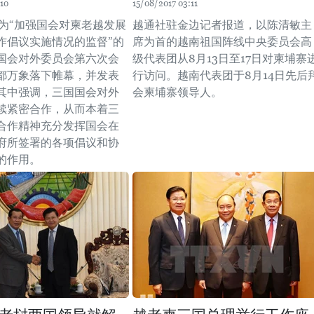
10
15/08/2017 03:11
题为“加强国会对柬老越发展
越通社驻金边记者报道，以陈清敏主
作倡议实施情况的监督”的
席为首的越南祖国阵线中央委员会高
国会对外委员会第六次会
级代表团从8月13日至17日对柬埔寨
都万象落下帷幕，并发表
行访问。越南代表团于8月14日先后
其中强调，三国国会对外
会柬埔寨领导人。
续紧密合作，从而本着三
合作精神充分发挥国会在
府所签署的各项倡议和协
的作用。