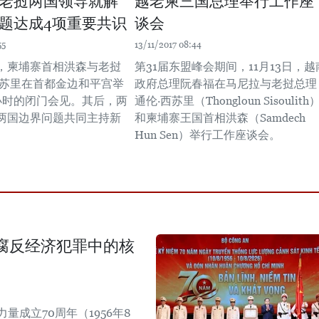
老挝两国领导就解
越老柬三国总理举行工作座
题达成4项重要共识
谈会
55
13/11/2017 08:44
午，柬埔寨首相洪森与老挝
第31届东盟峰会期间，11月13日，越
西苏里在首都金边和平宫举
政府总理阮春福在马尼拉与老挝总理
小时的闭门会见。其后，两
通伦·西苏里（Thongloun Sisoulith
两国边界问题共同主持新
和柬埔寨王国首相洪森（Samdech
Hun Sen）举行工作座谈会。
腐反经济犯罪中的核
成立70周年（1956年8