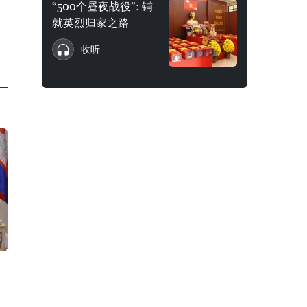
“500个昼夜战役”: 铺
就英烈归家之路
收听