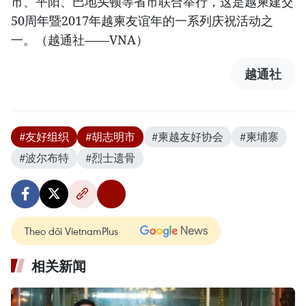
市、平阳、巴地头顿等省市联合举行，这是越柬建交
50周年暨2017年越柬友谊年的一系列庆祝活动之
一。（越通社——VNA）
越通社
#友好组织
#胡志明市
#柬越友好协会
#柬埔寨
#波尔布特
#烈士遗骨
Theo dõi VietnamPlus
相关新闻